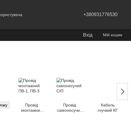
+380931776530
користувача
Вхід
Мій кошик
язку
Провід
Провід
Кабель
монтажний
самонесучий
гнучкий КГ
ПВ-1, ПВ-3
СІП