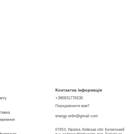
Контактна інформація
нету
+380931776530
Передзвонити вам?
ставка
energy.onlin@gmail.com
вернення
07853, Україна, Київська обл. Бучанський
нформація