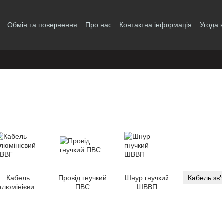
Обмін та повернення
Про нас
Контактна інформація
Угода 
Кабель
Провід гнучкий
Шнур гнучкий
Кабель зв'
алюмінієвий
ПВС
ШВВП
АВВГ