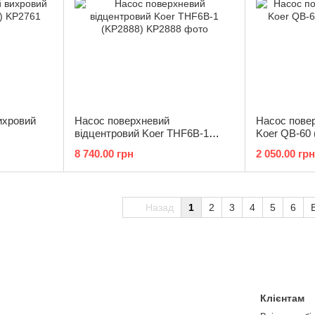
ихровий
Насос поверхневий
Насос пове
відцентровий Koer THF6B-1
Koer QB-60 
(KP2888)
8 740.00 грн
2 050.00 грн
Назад
1
2
3
4
5
6
Клієнтам