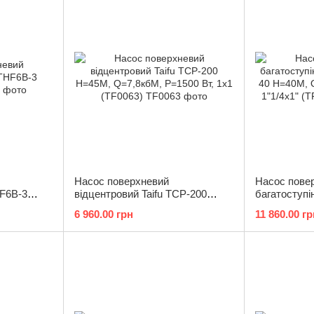
Насос поверхневий
Насос пове
HF6B-3
відцентровий Taifu TCP-200
багатоступі
Н=45М, Q=7,8кбМ, P=1500 Вт,
40 Н=40М, 
6 960.00 грн
11 860.00 гр
1x1 (TF0063)
Вт, 1"1/4x1"