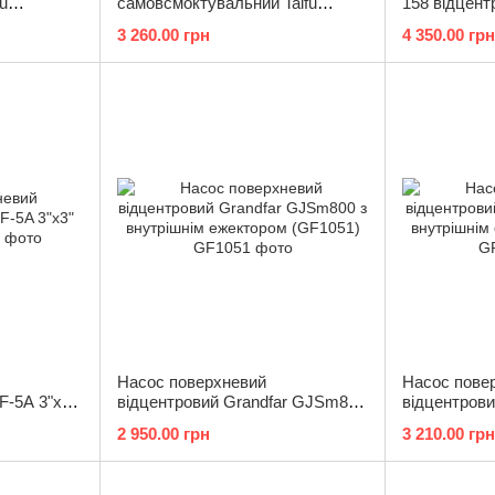
u
самовсмоктувальний Taifu
158 відцен
вун Н=34М,
TJSW/6M, корпус чавун Н=29М,
Q=6кбМ, P=7
3 260.00 грн
4 350.00 грн
"x 1" (
Q=3,3кбМ P=370 Вт, 1"x 1" (T
(TF0024)
Насос поверхневий
Насос пове
F-5A 3"x3"
відцентровий Grandfar GJSm800
відцентрови
з внутрішнім ежектором
з внутрішні
2 950.00 грн
3 210.00 грн
(GF1051)
(GF1050)