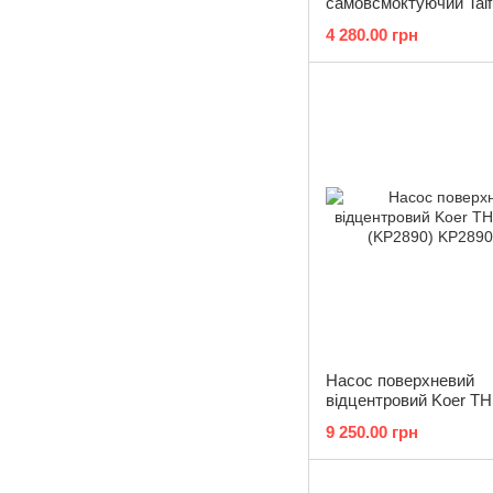
самовсмоктуючий Taif
TJSW/10M корпус ча
4 280.00 грн
Q=4,2кбМ, P=750 Вт, 1
Насос поверхневий
відцентровий Koer TH
(KP2890)
9 250.00 грн