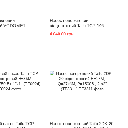
рхневий
Насос поверхневий
вий VODOMET
відцентровий Taifu TCP-146
0022)
Н=25М, Q=6,3кбМ, P=550 Вт,
4 040.00 грн
1"x1" (TF0062)
 насос Taifu TCP-
Насос поверхневий Taifu 2DK-20