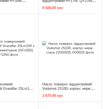
тровий Н=35М,
відцентровий Н=17М, Q=27кбМ,
50 Вт, 1"x1"
P=1500Вт, 2"x2" (TF3311)
6 020.00 грн
рхневий
Насос поверхн. відцентровий
й Grandfar JSLm100
Vodomet JS100, корпус нерж.
м ежектором
сталь (VO0020)
2 670.00 грн