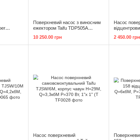
Поверхневий насос з виносним
Насос пове
oer
ежектором Taifu TDP505A
відцентро
234)
Н=40М, Q=6кбМ, P=1100 Вт,
CPM158 (VO
10 250.00 грн
2 450.00 грн
1"x1" (TF0020)
Насос поверхневий
Поверхневий