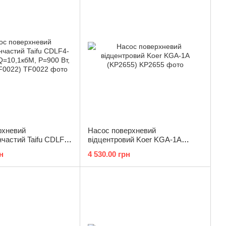
рхневий
Насос поверхневий
нчастий Taifu CDLF4-
відцентровий Koer KGA-1A
Q=10,1кбМ, P=900
(KP2655)
н
4 530.00 грн
 (TF0022)