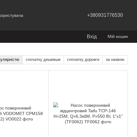
+380931776530
користувача
Вхід
Мій кошик
пулярністю
спочатку дешевше
спочатку дорожчі
за назвою