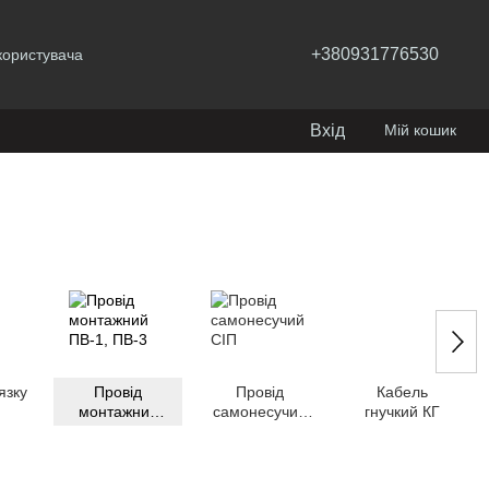
+380931776530
користувача
Вхід
Мій кошик
язку
Провід
Провід
Кабель
монтажний
самонесучий
гнучкий КГ
ПВ-1, ПВ-3
СІП