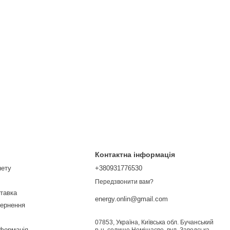
Контактна інформація
нету
+380931776530
Передзвонити вам?
ставка
energy.onlin@gmail.com
вернення
07853, Україна, Київська обл. Бучанський
нформація