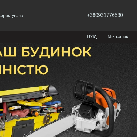
+380931776530
користувача
Вхід
Мій кошик