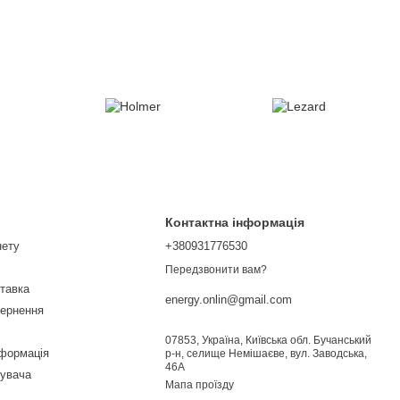
Контактна інформація
нету
+380931776530
Передзвонити вам?
ставка
energy.onlin@gmail.com
вернення
Всі бренди
07853, Україна, Київська обл. Бучанський
нформація
р-н, селище Немішаєве, вул. Заводська,
46А
тувача
Мапа проїзду