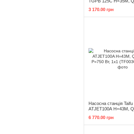
TGPB 125C Н=35М, Q
P=370 Вт, 1"x1" (TF00
3 170.00 грн
Насосна станція Taifu
ATJET100A Н=43М, Q
P=750 Вт, 1x1 (TF0030
6 770.00 грн