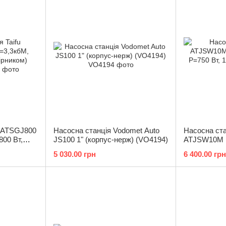
u ATSGJ800
Насосна станція Vodomet Auto
Насосна ста
00 Вт,
JS100 1" (корпус-нерж) (VO4194)
ATJSW10M 
F0032)
P=750 Вт, 1
5 030.00 грн
6 400.00 грн