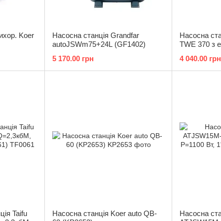
ихор. Koer
Насосна станція Grandfar
Насосна ста
autoJSWm75+24L (GF1402)
TWE 370 з 
Н=36М, Q=2
5 170.00 грн
4 040.00 грн
1"x1" (TF3
ія Taifu
Насосна станція Koer auto QB-
Насосна ста