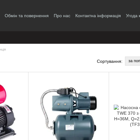
Обмін та повернення
Про нас
Контактна інформація
Угода 
нція
за по
Сортування: