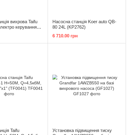
нція вихрова Taifu
Насосна станція Koer auto QB-
електро керуванням
80 24L (KP2762)
,4кбМ, P=370 Вт,
6 710.00 грн
нція Taifu
Установка підвищення тиску