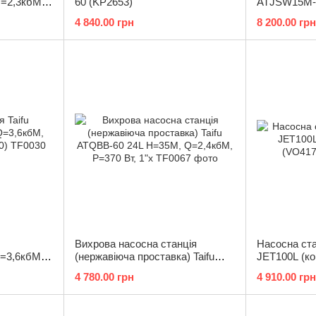
=2,3кбМ,
60 (KP2653)
ATJSW15M-
61)
P=1100 Вт, 1
4 840.00 грн
8 200.00 грн
Вихрова насосна станція
Насосна ста
=3,6кбМ,
(нержавіюча проставка) Taifu
JET100L (ко
)
ATQBB-60 24L Н=35М,
(VO4178)
4 780.00 грн
4 910.00 грн
Q=2,4кбМ, P=370 Вт, 1"x