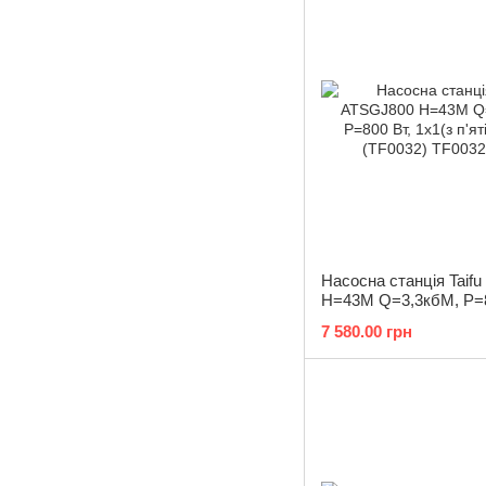
Насосна станція Taif
Н=43М Q=3,3кбМ, P=8
1x1(з п'ятірником) (T
7 580.00 грн