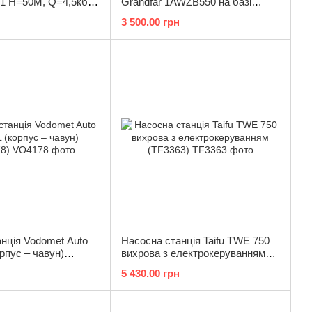
1 Н=50М, Q=4,5кбМ,
Grandfar 1AWZB550 на базі
"x1" (TF0041)
вихрового насоса (GF1027)
3 500.00 грн
нція Vodomet Auto
Насосна станція Taifu TWE 750
рпус – чавун)
вихрова з електрокеруванням
(TF3363)
5 430.00 грн