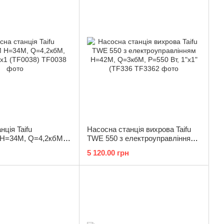
нція Taifu
Насосна станція вихрова Taifu
Н=34М, Q=4,2кбМ,
TWE 550 з електроуправлінням
x1 (TF0038)
Н=42М, Q=3кбМ, P=550 Вт, 1"x1"
5 120.00 грн
(TF336