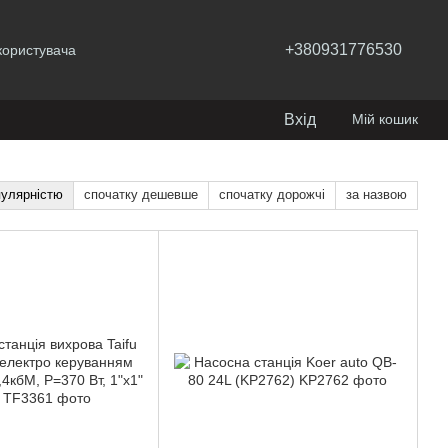
+380931776530
користувача
Вхід
Мій кошик
пулярністю
спочатку дешевше
спочатку дорожчі
за назвою