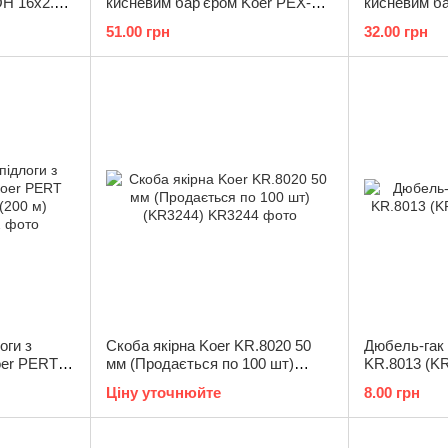
H 16x2.0
кисневим бар'єром Koer PEX-A
кисневим б
EVOH 16*2,0 (200м) (EE0003)
EVOH 16*2,0 
51.00 грн
32.00 грн
(KR2853)
оги з
Скоба якірна Koer KR.8020 50
Дюбель-гак
oer PERT
мм (Продається по 100 шт)
KR.8013 (K
0 м)
(KR3244)
Ціну уточнюйте
8.00 грн