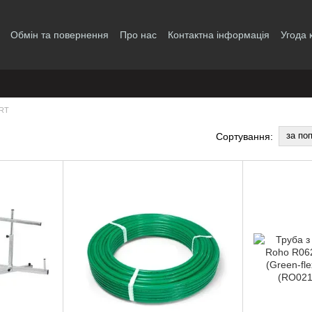
Обмін та повернення
Про нас
Контактна інформація
Угода 
ERT
за по
Сортування: