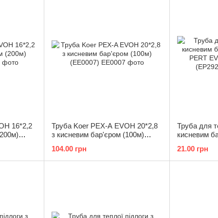
OH 16*2,2
Труба Koer PEX-A EVOH 20*2,8
Труба для т
(200м)
з кисневим бар'єром (100м)
кисневим ба
(EE0007)
PERT EVOH 
104.00 грн
21.00 грн
(EP2926)