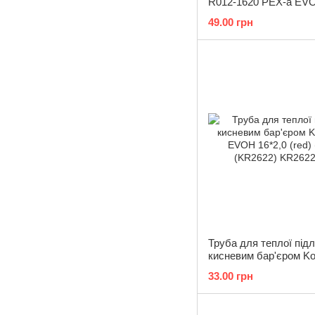
R012-1620 PEX-a EVO
(RO0030)
49.00 грн
Труба для теплої підл
кисневим бар'єром K
EVOH 16*2,0 (red) (20
33.00 грн
(KR2622)