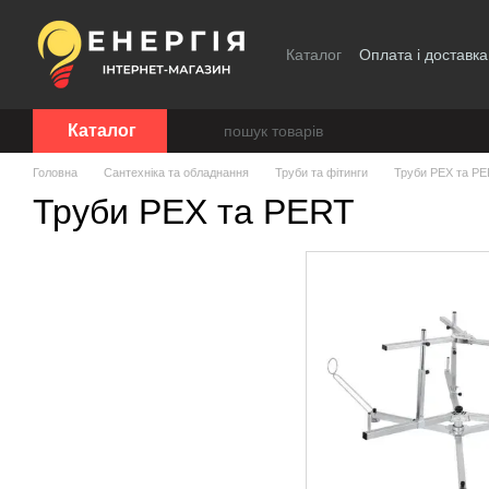
Перейти до основного контенту
Каталог
Оплата і доставка
Каталог
Головна
Сантехніка та обладнання
Труби та фітинги
Труби PEX та P
Труби PEX та PERT