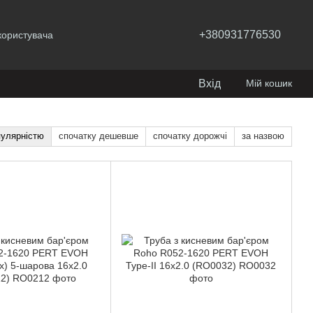
+380931776530
користувача
Вхід
Мій кошик
пулярністю
спочатку дешевше
спочатку дорожчі
за назвою