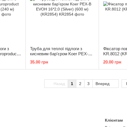
оги з
Труба для теплої підлоги з
Фіксатор по
roproduct
кисневим бар'єром Koer PEX-B
KR.8012 (K
40 м)
EVOH 16*2,0 (Silver) (600 м)
35.00 грн
20.00 грн
(KR2854)
Назад
1
2
3
Вперед
Клієнтам