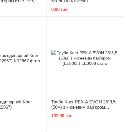
ар'єром Koer PEX-B
KR.8014 (KR2968)
(pink) (600 м)
8.00 грн
 одинарний Koer
Труба Koer PEX-A EVOH 25*3,5
R2967)
(50м) з кисневим бар'єром
(EE0008)
132.00 грн