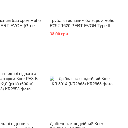
невим бар'єром Roho
Труба з кисневим бар'єром Roho
PERT EVOH (Green-
R052-1620 PERT EVOH Type-II
ова 16x2.0 (RO0212)
16x2.0 (RO0032)
38.00 грн
еплої підлоги з
Дюбель-гак подвійний Koer