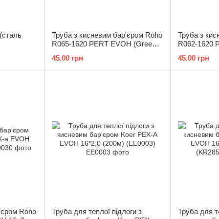
(сталь
Труба з кисневим бар'єром Roho
Труба з кис
R065-1620 PERT EVOH (Green-
R062-1620 
flex) 5-шарова 16x2.0 (RO0211)
flex) 5-шар
45.00 грн
45.00 грн
'єром Roho
Труба для теплої підлоги з
Труба для т