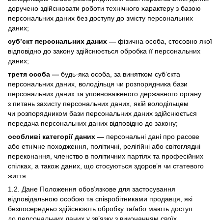
доручено здійснювати роботи технічного характеру з базою
персональних даних без доступу до змісту персональних
даних;
суб’єкт персональних даних —
фізична особа, стосовно якої
відповідно до закону здійснюється обробка її персональних
даних;
третя особа —
будь-яка особа, за винятком суб’єкта
персональних даних, володільця чи розпорядника бази
персональних даних та уповноваженого державного органу
з питань захисту персональних даних, якій володільцем
чи розпорядником бази персональних даних здійснюється
передача персональних даних відповідно до закону;
особливі категорії даних —
персональні дані про расове
або етнічне походження, політичні, релігійні або світоглядні
переконання, членство в політичних партіях та професійних
спілках, а також даних, що стосуються здоров’я чи статевого
життя.
1.2. Дане Положення обов’язкове для застосування
відповідальною особою та співробітниками продавця, які
безпосередньо здійснюють обробку та/або мають доступ
до персональних даних у зв’язку з виконанням своїх