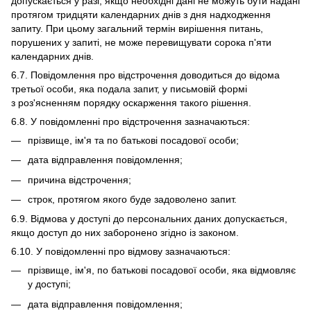
допускається у разі, якщо необхідні дані не можуть бути надані
протягом тридцяти календарних днів з дня надходження
запиту. При цьому загальний термін вирішення питань,
порушених у запиті, не може перевищувати сорока п'яти
календарних днів.
6.7. Повідомлення про відстрочення доводиться до відома
третьої особи, яка подала запит, у письмовій формі
з роз'ясненням порядку оскарження такого рішення.
6.8. У повідомленні про відстрочення зазначаються:
прізвище, ім'я та по батькові посадової особи;
дата відправлення повідомлення;
причина відстрочення;
строк, протягом якого буде задоволено запит.
6.9. Відмова у доступі до персональних даних допускається,
якщо доступ до них заборонено згідно із законом.
6.10. У повідомленні про відмову зазначаються:
прізвище, ім'я, по батькові посадової особи, яка відмовляє
у доступі;
дата відправлення повідомлення;