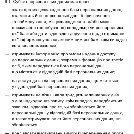
8.1. Суб'єкт персональних даних має право:
знати про місцезнаходження бази персональних даних,
яка містить його персональні дані, її призначення
та найменування, місцезнаходження та/або місце
проживання (перебування) володільця чи розпорядника
цієї бази або дати відповідне доручення щодо отримання
цієї інформації уповноваженим ним особам, крім випадків,
встановлених законом;
отримувати інформацію про умови надання доступу
до персональних даних, зокрема інформацію про третіх
осіб, яким передаються його персональні дані,
що містяться у відповідній базі персональних даних;
на доступ до своїх персональних даних, що містяться
у відповідній базі персональних даних;
отримувати не пізніш як за тридцять календарних днів
з дня надходження запиту, крім випадків, передбачених
законом, відповідь про те, чи зберігаються його
персональні дані у відповідній базі персональних даних,
а також отримувати зміст його персональних даних, які
зберігаються;
пред'являти вмотивовану вимогу із запереченням проти