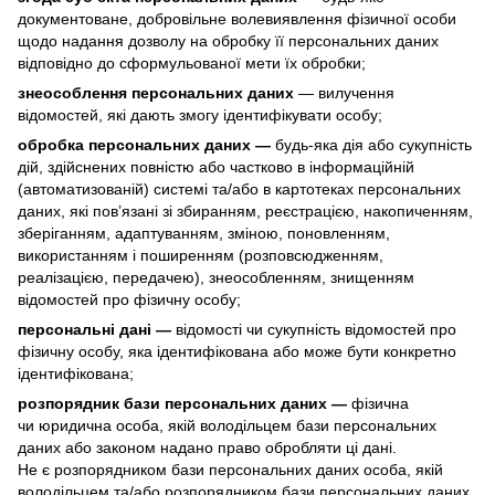
документоване, добровільне волевиявлення фізичної особи
щодо надання дозволу на обробку її персональних даних
відповідно до сформульованої мети їх обробки;
знеособлення персональних даних
— вилучення
відомостей, які дають змогу ідентифікувати особу;
обробка персональних даних —
будь-яка дія або сукупність
дій, здійснених повністю або частково в інформаційній
(автоматизованій) системі та/або в картотеках персональних
даних, які пов’язані зі збиранням, реєстрацією, накопиченням,
зберіганням, адаптуванням, зміною, поновленням,
використанням і поширенням (розповсюдженням,
реалізацією, передачею), знеособленням, знищенням
відомостей про фізичну особу;
персональні дані —
відомості чи сукупність відомостей про
фізичну особу, яка ідентифікована або може бути конкретно
ідентифікована;
розпорядник бази персональних даних —
фізична
чи юридична особа, якій володільцем бази персональних
даних або законом надано право обробляти ці дані.
Не є розпорядником бази персональних даних особа, якій
володільцем та/або розпорядником бази персональних даних