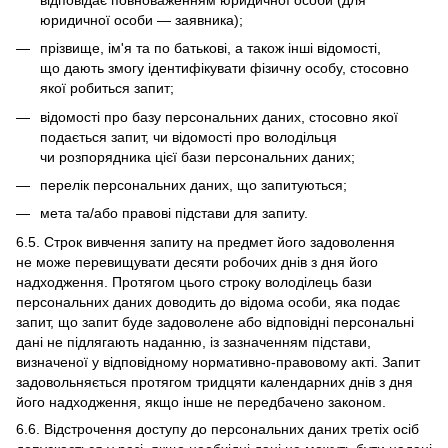
юридичної особи — заявника);
прізвище, ім'я та по батькові, а також інші відомості,
що дають змогу ідентифікувати фізичну особу, стосовно
якої робиться запит;
відомості про базу персональних даних, стосовно якої
подається запит, чи відомості про володільця
чи розпорядника цієї бази персональних даних;
перелік персональних даних, що запитуються;
мета та/або правові підстави для запиту.
6.5. Строк вивчення запиту на предмет його задоволення
не може перевищувати десяти робочих днів з дня його
надходження. Протягом цього строку володілець бази
персональних даних доводить до відома особи, яка подає
запит, що запит буде задоволене або відповідні персональні
дані не підлягають наданню, із зазначенням підстави,
визначеної у відповідному нормативно-правовому акті. Запит
задовольняється протягом тридцяти календарних днів з дня
його надходження, якщо інше не передбачено законом.
6.6. Відстрочення доступу до персональних даних третіх осіб