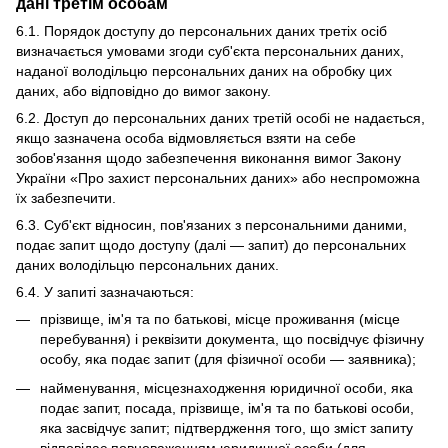
дані третім особам
6.1. Порядок доступу до персональних даних третіх осіб
визначається умовами згоди суб'єкта персональних даних,
наданої володільцю персональних даних на обробку цих
даних, або відповідно до вимог закону.
6.2. Доступ до персональних даних третій особі не надається,
якщо зазначена особа відмовляється взяти на себе
зобов'язання щодо забезпечення виконання вимог Закону
України «Про захист персональних даних» або неспроможна
їх забезпечити.
6.3. Суб'єкт відносин, пов'язаних з персональними даними,
подає запит щодо доступу (далі — запит) до персональних
даних володільцю персональних даних.
6.4. У запиті зазначаються:
прізвище, ім'я та по батькові, місце проживання (місце
перебування) і реквізити документа, що посвідчує фізичну
особу, яка подає запит (для фізичної особи — заявника);
найменування, місцезнаходження юридичної особи, яка
подає запит, посада, прізвище, ім'я та по батькові особи,
яка засвідчує запит; підтвердження того, що зміст запиту
відповідає повноваженням юридичної особи (для