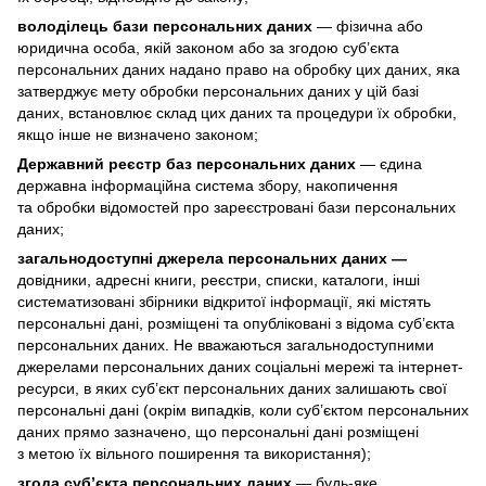
володілець бази персональних даних
— фізична або
юридична особа, якій законом або за згодою суб’єкта
персональних даних надано право на обробку цих даних, яка
затверджує мету обробки персональних даних у цій базі
даних, встановлює склад цих даних та процедури їх обробки,
якщо інше не визначено законом;
Державний реєстр баз персональних даних
— єдина
державна інформаційна система збору, накопичення
та обробки відомостей про зареєстровані бази персональних
даних;
загальнодоступні джерела персональних даних —
довідники, адресні книги, реєстри, списки, каталоги, інші
систематизовані збірники відкритої інформації, які містять
персональні дані, розміщені та опубліковані з відома суб’єкта
персональних даних. Не вважаються загальнодоступними
джерелами персональних даних соціальні мережі та інтернет-
ресурси, в яких суб’єкт персональних даних залишають свої
персональні дані (окрім випадків, коли суб’єктом персональних
даних прямо зазначено, що персональні дані розміщені
з метою їх вільного поширення та використання);
згода суб’єкта персональних даних
— будь-яке