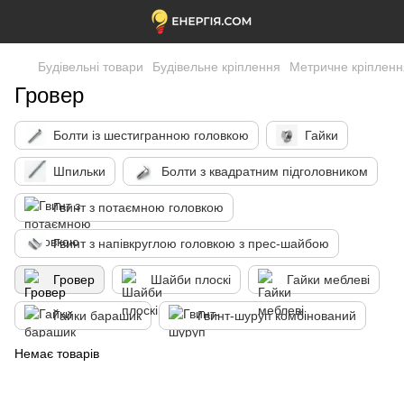
Будівельні товари
Будівельне кріплення
Метричне кріпленн
Гровер
Болти із шестигранною головкою
Гайки
Шпильки
Болти з квадратним підголовником
Гвинт з потаємною головкою
Гвинт з напівкруглою головкою з прес-шайбою
Гровер
Шайби плоскі
Гайки меблеві
Гайки барашик
Гвинт-шуруп комбінований
Немає товарів