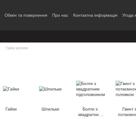
Обмін та повернення
Про нас
Контактна інформація
Угода 
Гайки меблеві
Гайки
Шпильки
Болти з
Гвинт 
квадратним
потаємн
підголовником
головк