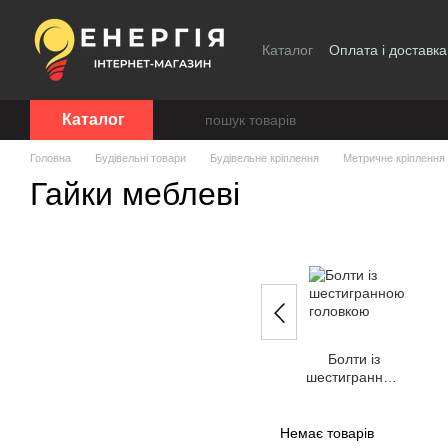
Перейти до основного контенту
Каталог
Оплата і доставка
Каталог
Головна
Будівельні товари
Будівельне кріплення
Метричне кріплення
Гайки меблеві
Болти із
шестигранною
головкою
Немає товарів