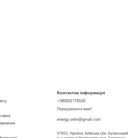
Контактна інформація
нету
+380931776530
Передзвонити вам?
ставка
energy.onlin@gmail.com
вернення
07853, Україна, Київська обл. Бучанський
нформація