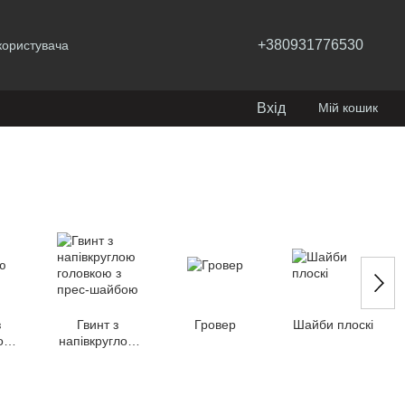
+380931776530
користувача
Вхід
Мій кошик
з
Гвинт з
Гровер
Шайби плоскі
ою
напівкруглою
ою
головкою з
прес-шайбою