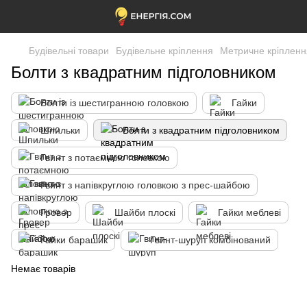
Будівельні товари
Будівельне кріплення
Метричне кріпленн
Болти з квадратним підголовником
Болти із шестигранною головкою
Гайки
Шпильки
Болти з квадратним підголовником
Гвинт з потаємною головкою
Гвинт з напівкруглою головкою з прес-шайбою
Гровер
Шайби плоскі
Гайки меблеві
Гайки барашик
Гвинт-шуруп комбінований
Немає товарів