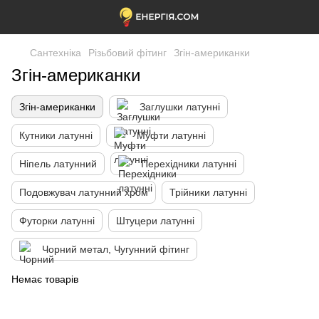
Сантехніка
Різьбовий фітинг
Згін-американки
Згін-американки
Згін-американки
Заглушки латунні
Кутники латунні
Муфти латунні
Ніпель латунний
Перехідники латунні
Подовжувач латунний хром
Трійники латунні
Футорки латунні
Штуцери латунні
Чорний метал, Чугунний фітинг
Немає товарів