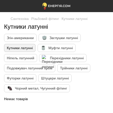
Сантехніка
Різьбовий фітинг
Кутники латунні
Кутники латунні
Згін-американки
Заглушки латунні
Кутники латунні
Муфти латунні
Ніпель латунний
Перехідники латунні
Подовжувач латунний хром
Трійники латунні
Футорки латунні
Штуцери латунні
Чорний метал, Чугунний фітинг
Немає товарів