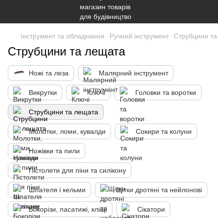
Інструмент та обладнання
Ручний інструмент
Струбцини та
Струбцини та лещата
Ножі та леза
Малярний інструмент
Викрутки
Ключі
Головки та воротки
Струбцини та лещата
Молотки, ломи, кувалди
Сокири та колуни
Ножівки та пили
Пістолети для піни та силікону
Шпателя і кельми
Щітки дротяні та нейлонові
Бокорізи, пасатижі, кліщі
Сікатори