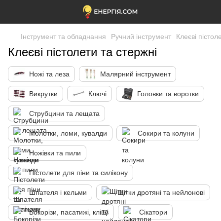
Інструмент та обладнання
Ручний інструмент
Клеєві пістол
Клеєві пістолети та стержні
Ножі та леза
Малярний інструмент
Викрутки
Ключі
Головки та воротки
Струбцини та лещата
Молотки, ломи, кувалди
Сокири та колуни
Ножівки та пили
Пістолети для піни та силікону
Шпателя і кельми
Щітки дротяні та нейлонові
Бокорізи, пасатижі, кліщі
Сікатори