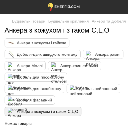
Будівельні товари
Будівельне кріплення
Анкери та дюбеля
Анкера з кожухом і з гаком C,L,O
Анкера з кожухом і гайкою
Дюбеля-цвях швидкого монтажу
Анкера рамні
Анкера Моллі
Анкер-клин стельові
Дюбель для гіпсокартону
Дюбель для газобетону
Дюбель нейлоновий
Дюбеля фасадний
Анкера з кожухом і з гаком C,L,O
Немає товарів