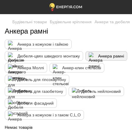
Будівельні товари
Будівельне кріплення
Анкери та дюбеля
Анкера рамні
Анкера з кожухом і гайкою
Дюбеля-цвях швидкого монтажу
Анкера рамні
Анкера Моллі
Анкер-клин стельові
Дюбель для гіпсокартону
Дюбель для газобетону
Дюбель нейлоновий
Дюбеля фасадний
Анкера з кожухом і з гаком C,L,O
Немає товарів