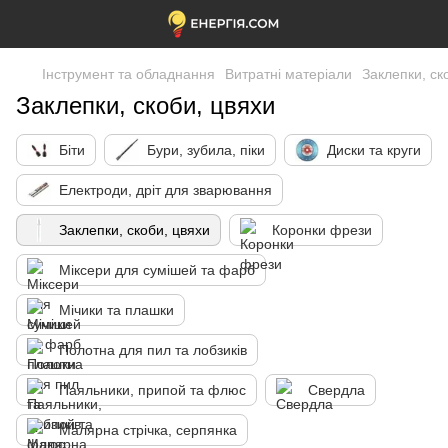
Інструмент та обладнання
Витратні матеріали
Заклепки, ск
Заклепки, скоби, цвяхи
Біти
Бури, зубила, піки
Диски та круги
Електроди, дріт для зварювання
Заклепки, скоби, цвяхи
Коронки фрези
Міксери для сумішей та фарб
Мічики та плашки
Полотна для пил та лобзиків
Паяльники, припой та флюс
Свердла
Малярна стрічка, серпянка