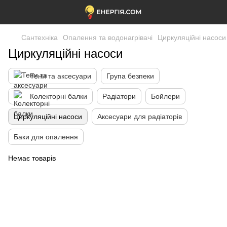
Сантехніка
Опалення та водонагрівачі
Циркуляційні насоси
Циркуляційні насоси
Тени та аксесуари
Група безпеки
Колекторні балки
Радіатори
Бойлери
Циркуляційні насоси
Аксесуари для радіаторів
Баки для опалення
Немає товарів