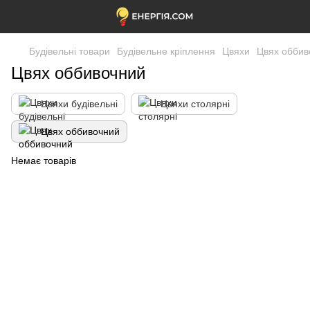
Будівельні товари
Будівельне кріплення
Цвяхи
Цвях оббив
Цвях оббивочний
Цвяхи будівельні
Цвяхи столярні
Цвях оббивочний
Немає товарів