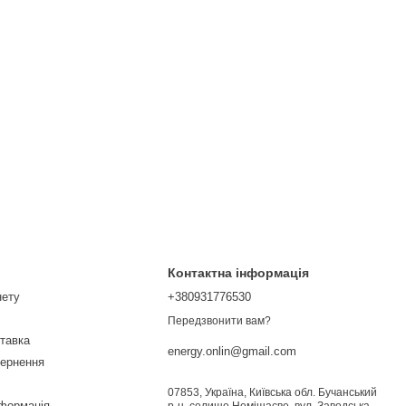
Контактна інформація
нету
+380931776530
Передзвонити вам?
ставка
energy.onlin@gmail.com
вернення
07853, Україна, Київська обл. Бучанський
нформація