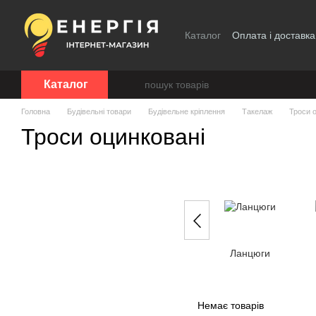
Перейти до основного контенту
Каталог
Оплата і доставка
Каталог
Головна
Будівельні товари
Будівельне кріплення
Такелаж
Троси 
Троси оцинковані
Ланцюги
Немає товарів