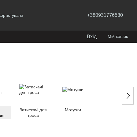
+380931776530
користувача
Вхід
Мій кошик
Затискачі для
Мотузки
ні
троса