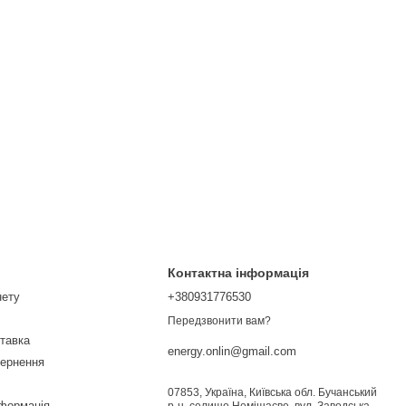
Контактна інформація
нету
+380931776530
Передзвонити вам?
ставка
energy.onlin@gmail.com
вернення
07853, Україна, Київська обл. Бучанський
нформація