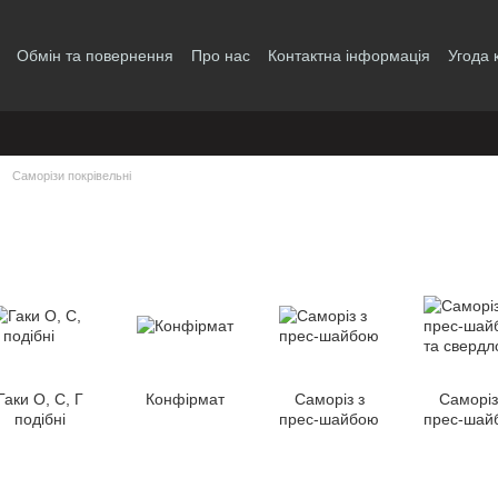
Обмін та повернення
Про нас
Контактна інформація
Угода 
Саморізи покрівельні
Гаки О, С, Г
Конфірмат
Саморіз з
Саморіз
подібні
прес-шайбою
прес-шай
та сверд