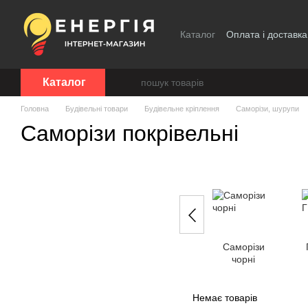
Перейти до основного контенту
Каталог
Оплата і доставка
Каталог
Головна
Будівельні товари
Будівельне кріплення
Саморізи, шурупи
Саморізи покрівельні
Саморізи
чорні
Немає товарів