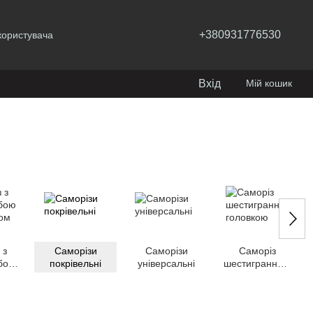
+380931776530
користувача
Вхід
Мій кошик
 з
Саморізи
Саморізи
Саморіз
бою
покрівельні
універсальні
шестигранною
лом
головкою