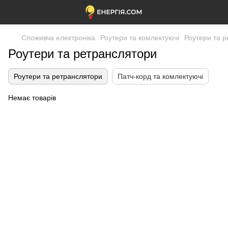
Споживча електроніка
Роутери та комлектуючі
Роутери та 
Роутери та ретранслятори
Роутери та ретранслятори
Патч-корд та комлектуючі
Немає товарів