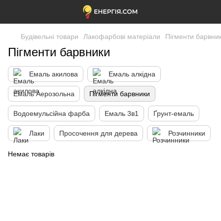
Будівельні товари
Лакофарбові матеріали
Пігменти барвни
Пігменти барвники
Емаль акилова
Емаль алкідна
Емаль Аерозольна
Пігменти барвники
Водоемульсійна фарба
Емаль 3в1
Ґрунт-емаль
Лаки
Просочення для дерева
Розчинники
Немає товарів