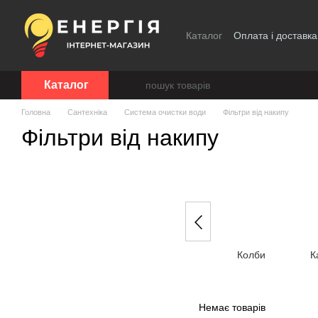
Перейти до основного контенту
Каталог
Оплата і доставка
Каталог
Головна
Сантехніка
Система очистки води
Фільтри від накипу
Фільтри від накипу
Колби
К
Немає товарів