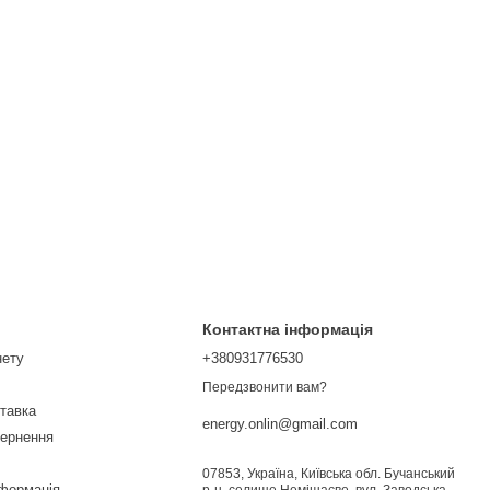
Контактна інформація
нету
+380931776530
Передзвонити вам?
ставка
energy.onlin@gmail.com
вернення
07853, Україна, Київська обл. Бучанський
нформація