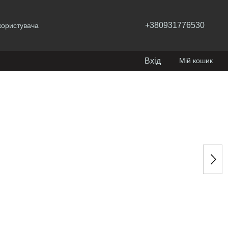
+380931776530
користувача
Вхід
Мій кошик