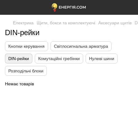
Електрика
Щити, бокси та комплектуючі
Аксесуари щитів
D
DIN-рейки
Кнопки керування
Світлосигнальна арматура
DIN-рейки
Комутаційні гребінки
Нулеві шини
Розподільчі блоки
Немає товарів