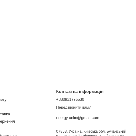
Контактна інформація
нету
+380931776530
Передзвонити вам?
ставка
energy.onlin@gmail.com
вернення
07853, Україна, Київська обл. Бучанський
нформація