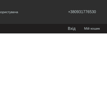
+380931776530
користувача
Вхід
Мій кошик