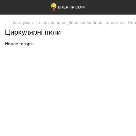
Інструмент та обладнання
Деревообробний інструмент
Цир
Циркулярні пили
Немає товарів