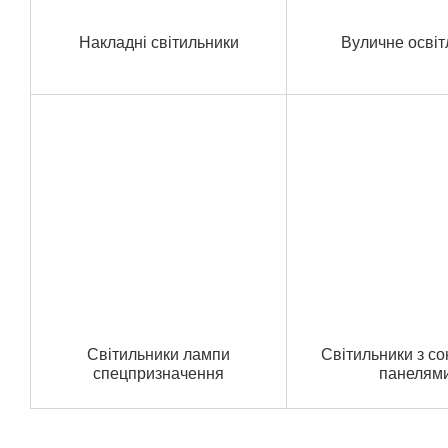
Накладні світильники
Вуличне осві
Світильники лампи
Світильники з с
спецпризначення
панелям