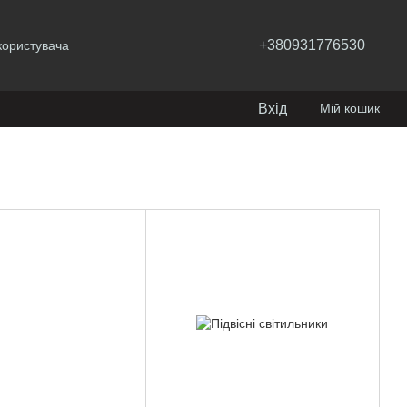
+380931776530
користувача
Вхід
Мій кошик