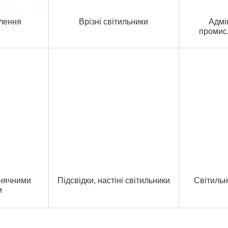
тлення
Врізні світильники
Адмі
промисл
онячними
Підсвідки, настіні світильники
Світильн
и