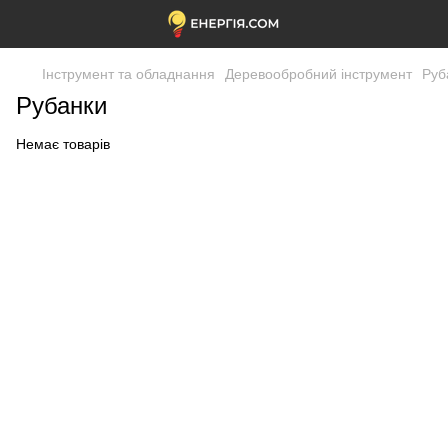
Інструмент та обладнання
Деревообробний інструмент
Руб
Рубанки
Немає товарів