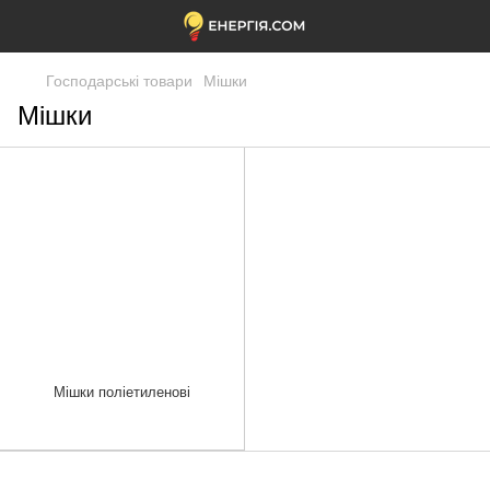
Господарські товари
Мішки
Мішки
Мішки поліетиленові