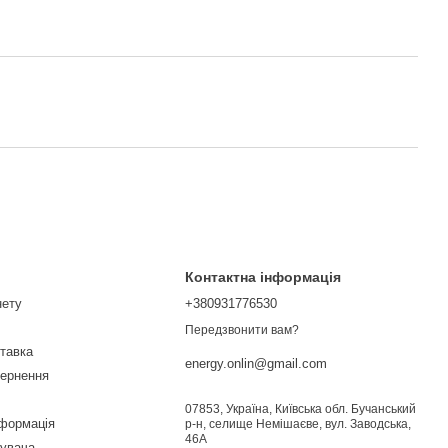
Контактна інформація
нету
+380931776530
Передзвонити вам?
ставка
energy.onlin@gmail.com
вернення
07853, Україна, Київська обл. Бучанський
нформація
р-н, селище Немішаєве, вул. Заводська,
46А
тувача