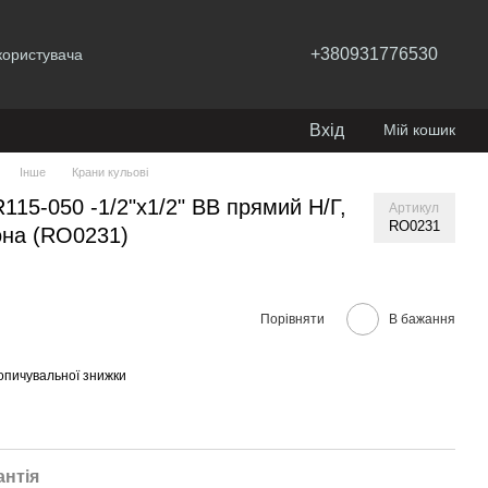
+380931776530
користувача
Вхід
Мій кошик
Інше
Крани кульові
115-050 -1/2"х1/2" ВВ прямий Н/Г,
Артикул
RO0231
она (RO0231)
Порівняти
В бажання
опичувальної знижки
антія