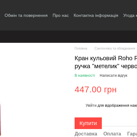
Обмін та повернення
Про нас
Контактна інформація
Угода 
Головна
Сантехніка та обладнання
Кран кульовий Roho R
ручка "метелик" черв
В наявності
Написати відгук
447.00 грн
Увійти
для відображення нак
%
Купити
Доставка
Оплата
Гар