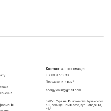
Контактна інформація
нету
+380931776530
Передзвонити вам?
ставка
energy.onlin@gmail.com
вернення
07853, Україна, Київська обл. Бучанський
нформація
р-н, селище Немішаєве, вул. Заводська,
46А
тувача