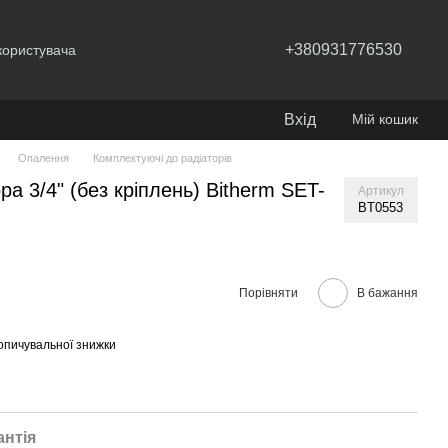
+380931776530
користувача
Вхід
Мій кошик
Опалення
Комплектуючі до радіаторів
а 3/4" (без кріплень) Bitherm SET-
Артикул
BT0553
Порівняти
В бажання
опичувальної знижки
антія