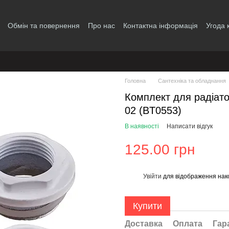
Обмін та повернення
Про нас
Контактна інформація
Угода 
Головна
Сантехніка та обладнання
Комплект для радіатор
02 (BT0553)
В наявності
Написати відгук
125.00 грн
Увійти
для відображення нак
%
Купити
Доставка
Оплата
Гар