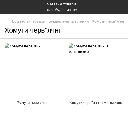
Будівельні товари
Будівельне кріплення
Хомути черв"ячні
Хомути черв"ячні
Хомути черв"ячні
Хомути черв"ячні з метеликом