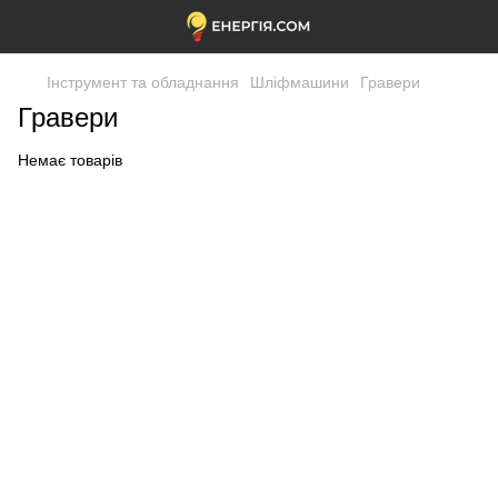
Інструмент та обладнання
Шліфмашини
Гравери
Гравери
Немає товарів