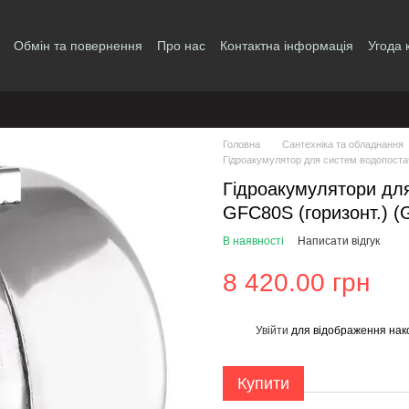
Обмін та повернення
Про нас
Контактна інформація
Угода 
Головна
Сантехніка та обладнання
Гідроакумулятор для систем водопост
Гідроакумулятори для
GFC80S (горизонт.) (
В наявності
Написати відгук
8 420.00 грн
Увійти
для відображення нак
%
Купити