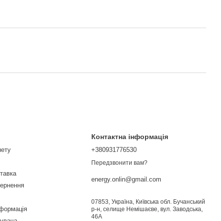
Контактна інформація
нету
+380931776530
Передзвонити вам?
ставка
energy.onlin@gmail.com
вернення
07853, Україна, Київська обл. Бучанський
нформація
р-н, селище Немішаєве, вул. Заводська,
46А
тувача