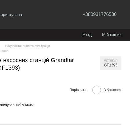
+380931776530
користувача
Вхід
Мій кошик
Водопостачання та фільтрація
ачання
 насосних станцій Grandfar
Артикул
GF1393
GF1393)
Порівняти
В бажання
опичувальної знижки