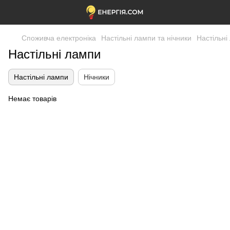
Споживча електроніка
Настільні лампи та нічники
Настільні
Настільні лампи
Настільні лампи
Нічники
Немає товарів