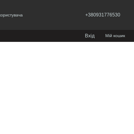
+380931776530
користувача
Вхід
Мій кошик