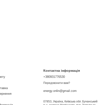
Контактна інформація
нету
+380931776530
Передзвонити вам?
ставка
energy.onlin@gmail.com
вернення
07853, Україна, Київська обл. Бучанський
нформація